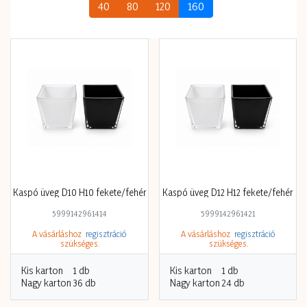
40
80
120
160
Kaspó üveg D10 H10 fekete/fehér
Kaspó üveg D12 H12 fekete/fehér
5999142961414
5999142961421
A vásárláshoz
regisztráció
A vásárláshoz
regisztráció
szükséges.
szükséges.
Kis karton
1 db
Kis karton
1 db
Nagy karton
36 db
Nagy karton
24 db