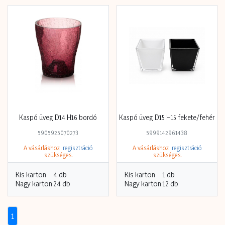
Kaspó üveg D14 H16 bordó
Kaspó üveg D15 H15 fekete/fehér
5905925070273
5999142961438
A vásárláshoz
regisztráció
A vásárláshoz
regisztráció
szükséges.
szükséges.
Kis karton
4 db
Kis karton
1 db
Nagy karton
24 db
Nagy karton
12 db
1