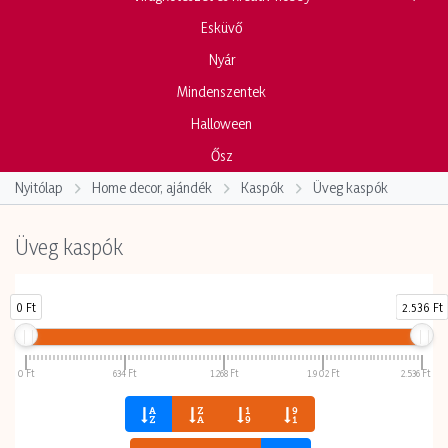
Esküvő
Nyár
Mindenszentek
Halloween
Ősz
Nyitólap
Home decor, ajándék
Kaspók
Üveg kaspók
Üveg kaspók
0 Ft
2.536 Ft
Ár
0 Ft
634 Ft
1.268 Ft
1.902 Ft
2.536 Ft