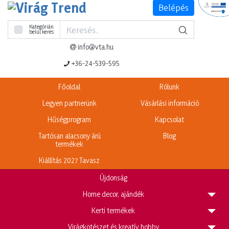
Belépés
Kategórián
belül keres
info@vta.hu
+36-24-539-595
Főoldal
Rólunk
Legyen partnerünk
Vásárlási információ
Hűségprogram
Kapcsolat
Tartósan alacsony árú
Blog
termékek
Kiállítás 2027 Tavasz
Újdonság
H
ome decor, ajándék
K
erti termékek
V
irágkötészet és kreatív hobby