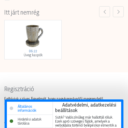
Itt járt nemrég
06:22
Üveg kaspók
Regisztráció
Felhívjuk szíves figyelmét, hogy nagykereskedői megrendelő
rendszerünket kizárólag viszonteladók vehetik igénybe, a regisztrációs
Adatvédelmi, adatkezelési
Általános
űrlapon kitöltött adatokat legfeljebb 2 munkanapon belül ellenőrizzük
beállítások
információk
és külön e-mailben tájékoztatjuk a jóváhagyásról.
Sütik? Valószínűleg már hallottál róluk.
Hirdetési adatok
Ezek apró szöveges fájlok, amelyek a
Magánvásárlókat kérjük, keressék viszonteladó partnereinket.
tárolása
weboldalra történő belépéskor elmentik a