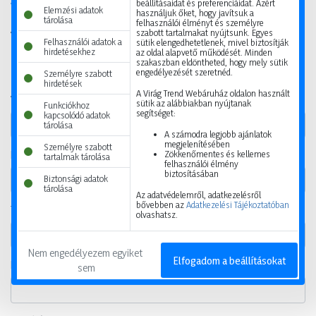
beállításaidat és preferenciáidat. Azért
Vásárlási információ
Elemzési adatok
használjuk őket, hogy javítsuk a
tárolása
felhasználói élményt és személyre
A csillaggal jelölt mezők kitöltése kötelező.
szabott tartalmakat nyújtsunk. Egyes
Felhasználói adatok a
sütik elengedhetetlenek, mivel biztosítják
hirdetésekhez
az oldal alapvető működését. Minden
szakaszban eldöntheted, hogy mely sütik
engedélyezését szeretnéd.
Személyre szabott
Felhasználói adatok
hirdetések
A Virág Trend Webáruház oldalon használt
Vezetéknév
sütik az alábbiakban nyújtanak
Funkciókhoz
segítséget:
kapcsolódó adatok
tárolása
A számodra legjobb ajánlatok
megjelenítésében
Személyre szabott
Zökkenőmentes és kellemes
Keresztnév
tartalmak tárolása
felhasználói élmény
biztosításában
Biztonsági adatok
tárolása
Az adatvédelemről, adatkezelésről
bővebben az
Adatkezelési Tájékoztatóban
Telefonszám
olvashatsz.
Nem engedélyezem egyiket 
Elfogadom a beállításokat
E-mail
sem