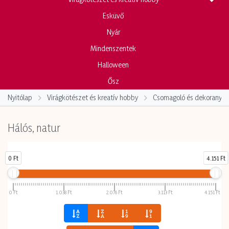
Esküvő
Nyár
Mindenszentek
Halloween
Ősz
Nyitólap
Virágkötészet és kreatív hobby
Csomagoló és dekoranya
Hálós, natur
0 Ft
4.151 Ft
Ár
0 Ft
1.038 Ft
2.076 Ft
3.113 Ft
4.151 Ft