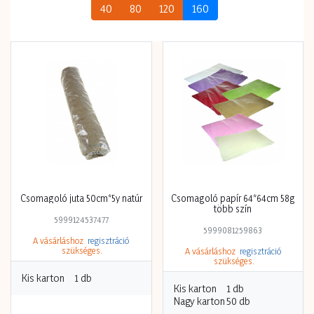
40
80
120
160
Csomagoló juta 50cm*5y natúr
Csomagoló papír 64*64cm 58g
több szín
5999124537477
5999081259863
A vásárláshoz
regisztráció
szükséges.
A vásárláshoz
regisztráció
szükséges.
Kis karton
1 db
Kis karton
1 db
Nagy karton
50 db