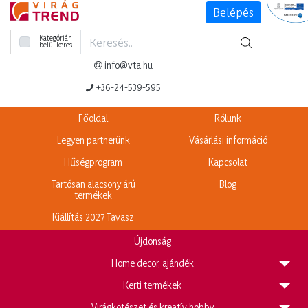
Belépés
Kategórián
belül keres
info@vta.hu
+36-24-539-595
Főoldal
Rólunk
Legyen partnerünk
Vásárlási információ
Hűségprogram
Kapcsolat
Tartósan alacsony árú
Blog
termékek
Kiállítás 2027 Tavasz
Újdonság
H
ome decor, ajándék
K
erti termékek
V
irágkötészet és kreatív hobby