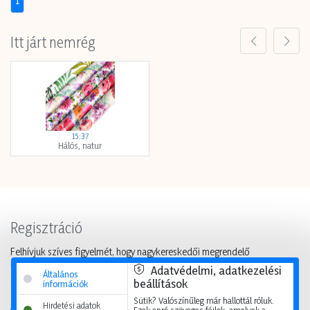
Itt járt nemrég
15:37
Hálós, natur
Regisztráció
Felhívjuk szíves figyelmét, hogy nagykereskedői megrendelő
rendszerünket kizárólag viszonteladók vehetik igénybe, a regisztrációs
Adatvédelmi, adatkezelési
űrlapon kitöltött adatokat legfeljebb 2 munkanapon belül ellenőrizzük
Általános
beállítások
információk
és külön e-mailben tájékoztatjuk a jóváhagyásról.
Sütik? Valószínűleg már hallottál róluk.
Hirdetési adatok
Magánvásárlókat kérjük, keressék viszonteladó partnereinket.