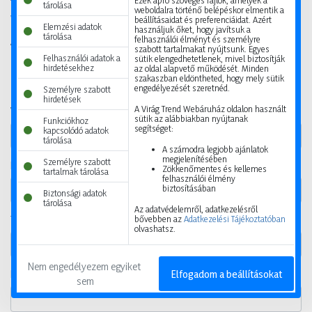
Ezek apró szöveges fájlok, amelyek a
tárolása
weboldalra történő belépéskor elmentik a
Vásárlási információ
beállításaidat és preferenciáidat. Azért
Elemzési adatok
használjuk őket, hogy javítsuk a
tárolása
felhasználói élményt és személyre
A csillaggal jelölt mezők kitöltése kötelező.
szabott tartalmakat nyújtsunk. Egyes
Felhasználói adatok a
sütik elengedhetetlenek, mivel biztosítják
hirdetésekhez
az oldal alapvető működését. Minden
szakaszban eldöntheted, hogy mely sütik
Felhasználói adatok
engedélyezését szeretnéd.
Személyre szabott
hirdetések
A Virág Trend Webáruház oldalon használt
Vezetéknév
sütik az alábbiakban nyújtanak
Funkciókhoz
segítséget:
kapcsolódó adatok
tárolása
A számodra legjobb ajánlatok
megjelenítésében
Személyre szabott
Keresztnév
Zökkenőmentes és kellemes
tartalmak tárolása
felhasználói élmény
biztosításában
Biztonsági adatok
tárolása
Az adatvédelemről, adatkezelésről
bővebben az
Adatkezelési Tájékoztatóban
Telefonszám
olvashatsz.
Nem engedélyezem egyiket 
Elfogadom a beállításokat
E-mail
sem