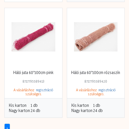
Háló juta 60*100cm pink
Háló juta 60*100cm rózsaszín
8717795589413
8717795589420
A vásárláshoz
regisztráció
A vásárláshoz
regisztráció
szükséges.
szükséges.
Kis karton
1 db
Kis karton
1 db
Nagy karton
24 db
Nagy karton
24 db
1