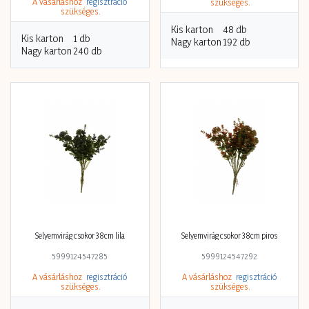
szín
5999124546974
5999081688199
A vásárláshoz
regisztráció
A vásárláshoz
regisztráció
szükséges.
szükséges.
Kis karton
48 db
Kis karton
1 db
Nagy karton
192 db
Nagy karton
240 db
Selyemvirág csokor 38cm lila
Selyemvirág csokor 38cm piros
5999124547285
5999124547292