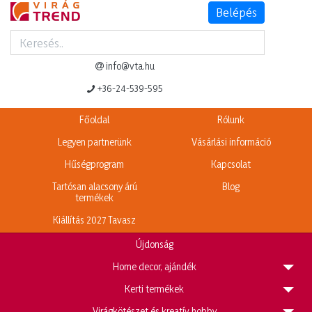
Belépés
Termék adatlap
Legnépszerűbb termékeink
info@vta.hu
+36-24-539-595
Főoldal
Rólunk
Legyen partnerünk
Vásárlási információ
Hűségprogram
Kapcsolat
Tartósan alacsony árú
Blog
termékek
Kiállítás 2027 Tavasz
Újdonság
H
ome decor, ajándék
K
erti termékek
V
irágkötészet és kreatív hobby