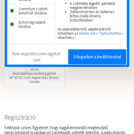
A számodra legjobb ajánlatok
Kis karton
48 db
Kis karton
1 db
megjelenítésében
Személyre szabott
Zökkenőmentes és kellemes
Nagy karton
192 db
Nagy karton
600 db
tartalmak tárolása
felhasználói élmény
biztosításában
Biztonsági adatok
tárolása
Az adatvédelemről, adatkezelésről
bővebben az
Adatkezelési Tájékoztatóban
olvashatsz.
Itt járt nemrég
Nem engedélyezem egyiket 
Elfogadom a beállításokat
sem
10:46
Aromalámpa kerámia gömb
10*10*10.5 cm napocskás fényes
szürke