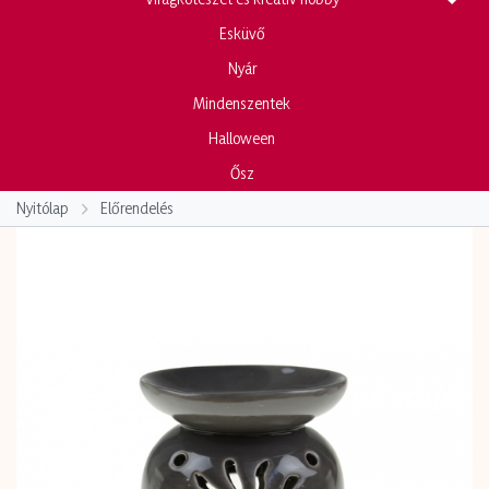
Esküvő
Nyár
Mindenszentek
Halloween
Ősz
Nyitólap
Előrendelés