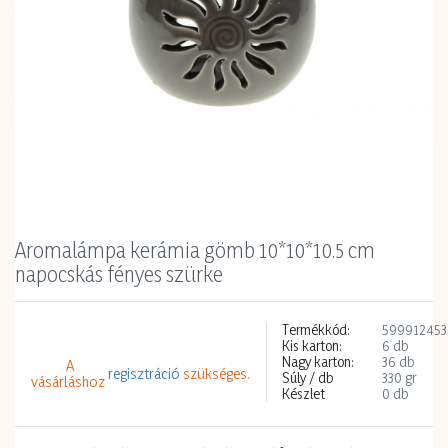
Aromalámpa kerámia gömb 10*10*10.5 cm
napocskás fényes szürke
Termékkód:
599912453
Kis karton:
6 db
Nagy karton:
36 db
A
regisztráció
szükséges.
Súly / db
330 gr
vásárláshoz
Készlet
0 db