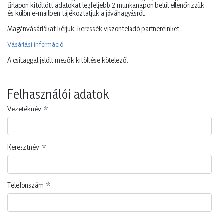
Regisztráció
Felhívjuk szíves figyelmét, hogy nagykereskedői megrendelő
rendszerünket kizárólag viszonteladók vehetik igénybe, a regisztrációs
űrlapon kitöltött adatokat legfeljebb 2 munkanapon belül ellenőrizzük
és külön e-mailben tájékoztatjuk a jóváhagyásról.
Magánvásárlókat kérjük, keressék viszonteladó partnereinket.
Vásárlási információ
A csillaggal jelölt mezők kitöltése kötelező.
Felhasználói adatok
Vezetéknév
Keresztnév
Telefonszám