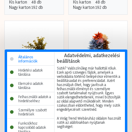
A vásárláshoz
regisztráció
A vásárláshoz
regisztráció
szükséges.
szükséges.
Kis karton
48 db
Kis karton
48 db
Nagy karton
192 db
Nagy karton
192 db
Adatvédelmi, adatkezelési
Általános
beállítások
információk
Sütik? Valószínűleg már hallottál róluk.
Hirdetési adatok
Ezek apró szöveges fájlok, amelyek a
tárolása
weboldalra történő belépéskor elmentik a
beállításaidat és preferenciáidat. Azért
Elemzési adatok
használjuk őket, hogy javítsuk a
tárolása
felhasználói élményt és személyre
szabott tartalmakat nyújtsunk. Egyes
Felhasználói adatok a
sütik elengedhetetlenek, mivel biztosítják
hirdetésekhez
az oldal alapvető működését. Minden
szakaszban eldöntheted, hogy mely sütik
Selyemvirág csokor őszi 39cm sárga
Selyemvirág dália 95cm 3fej több szín
engedélyezését szeretnéd.
Személyre szabott
hirdetések
5999124547049
5999124559400
A Virág Trend Webáruház oldalon használt
sütik az alábbiakban nyújtanak
A vásárláshoz
regisztráció
A vásárláshoz
regisztráció
Funkciókhoz
segítséget:
szükséges.
szükséges.
kapcsolódó adatok
tárolása