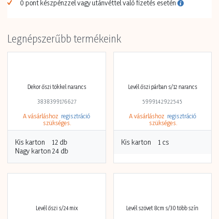
0 pont készpénzzel vagy utánvéttel való fizetés esetén
Legnépszerűbb termékeink
Dekor őszi tökkel narancs
Levél őszi párban s/12 narancs
3838399176627
5999142922545
A vásárláshoz
regisztráció
A vásárláshoz
regisztráció
szükséges.
szükséges.
Kis karton
12 db
Kis karton
1 cs
Nagy karton
24 db