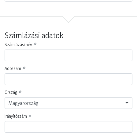
Mi a tevékenysége fő profilja?
Nincs kiválasztva
Számlázási adatok
Számlázási név
Adószám
Ország
Magyarország
Irányítószám