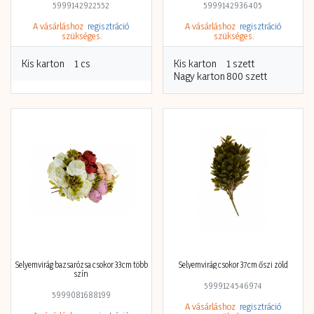
Levél őszi s/24 mix
Levél szövet 8cm s/30 több szín
5999142922552
5999142936405
A vásárláshoz
regisztráció
szükséges.
A vásárláshoz
regisztráció
szükséges.
Kis karton
1 cs
Kis karton
1 szett
Nagy karton
800 szett
Selyemvirág bazsarózsa csokor 33cm több
Selyemvirág csokor 37cm őszi zöld