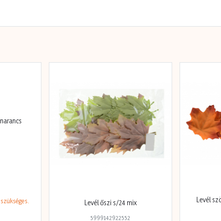
 narancs
Levél sz
szükséges.
Levél őszi s/24 mix
5999142922552