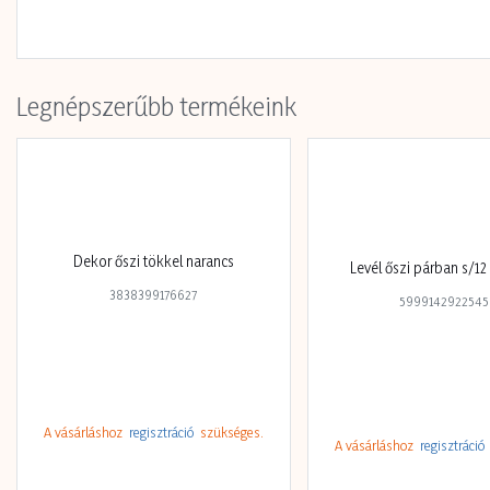
Legnépszerűbb termékeink
Dekor őszi tökkel narancs
Levél őszi párban s/12
3838399176627
5999142922545
A vásárláshoz
regisztráció
szükséges.
A vásárláshoz
regisztráció