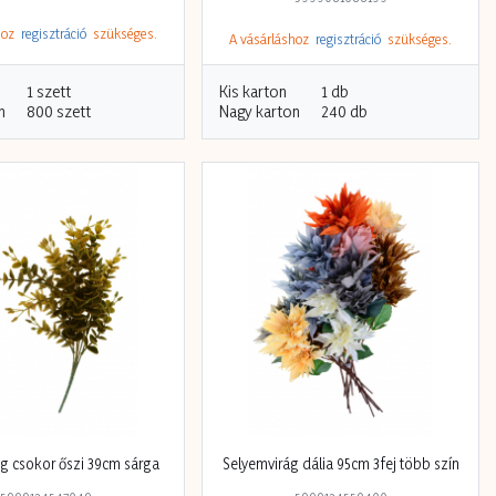
shoz
regisztráció
szükséges.
A vásárláshoz
regisztráció
szükséges.
1 szett
Kis karton
1 db
n
800 szett
Nagy karton
240 db
g csokor őszi 39cm sárga
Selyemvirág dália 95cm 3fej több szín