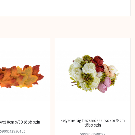
Selyemvirág bazsarózsa csokor 33cm
övet 8cm s/30 több szín
több szín
5999142936405
5999081688199