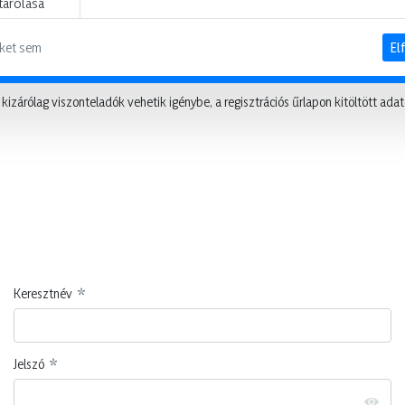
tárolása
ket sem
El
izárólag viszonteladók vehetik igénybe, a regisztrációs űrlapon kitöltött ada
Keresztnév
Jelszó