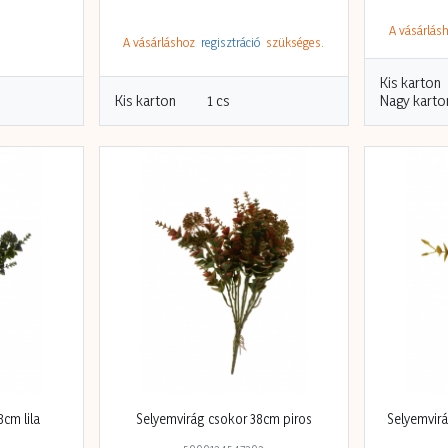
A vásárlá
A vásárláshoz
regisztráció
szükséges.
Kis karton
Kis karton
1 cs
Nagy karto
cm lila
Selyemvirág csokor 38cm piros
Selyemvirá