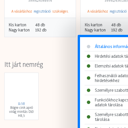
5999124546974
5999124547285
A vásárláshoz
regisztráció
szükséges.
A vásárláshoz
regisztráció
Kis karton
48 db
Kis karton
48 db
Nagy karton
192 db
Nagy karton
192 db
Általános informá
Hirdetési adatok t
Itt járt nemrég
Elemzési adatok t
Felhasználói adato
hirdetésekhez
Személyre szabott
Funkciókhoz kapc
11:58
adatok tárolása
Bögre cink apró
virág mintás D10
Személyre szabott
H8,5
tárolása