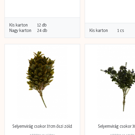
Kis karton
12 db
Nagy karton
24 db
Kis karton
1 cs
Selyemvirág csokor 37cm őszi zöld
Selyemvirág csokor 38