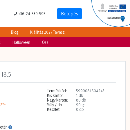
Belépés
+36-24-539-595
Blog
Kiállítás 2027 Tavasz
k
Halloween
Ősz
H8,5
Termékkód:
5999081604243
Kis karton:
1 db
Nagy karton:
80 db
es.
Súly / db
90 gr
Készlet
0 db
setén