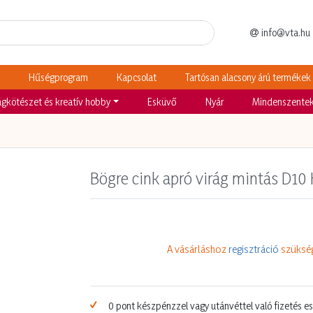
info@vta.hu
Hűségprogram
Kapcsolat
Tartósan alacsony árú termékek
ágkötészet és kreatív hobby
Esküvő
Nyár
Mindenszente
Bögre cink apró virág mintás D10 
A vásárláshoz
regisztráció
szükség
0 pont készpénzzel vagy utánvéttel való fizetés e