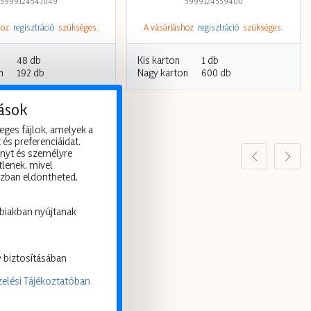
5999124547049
5999124559400
shoz
regisztráció
szükséges.
A vásárláshoz
regisztráció
szükséges.
48 db
Kis karton
1 db
n
192 db
Nagy karton
600 db
ások
eges fájlok, amelyek a
és preferenciáidat.
ényt és személyre
tlenek, mivel
szban eldöntheted,
bbiakban nyújtanak
 biztosításában
elési Tájékoztatóban