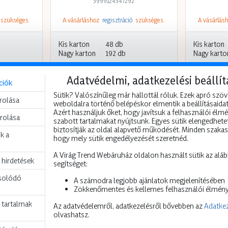
5999124547292
szükséges.
A vásárláshoz
regisztráció
szükséges.
A vásárlá
Kis karton
48 db
Kis karton
Nagy karton
192 db
Nagy karto
Adatvédelmi, adatkezelési beállít
ciók
Sütik? Valószínűleg már hallottál róluk. Ezek apró szöv
árolása
weboldalra történő belépéskor elmentik a beállításaidat 
Azért használjuk őket, hogy javítsuk a felhasználói élm
árolása
szabott tartalmakat nyújtsunk. Egyes sütik elengedhete
biztosítják az oldal alapvető működését. Minden szaka
k a
hogy mely sütik engedélyezését szeretnéd.
A Virág Trend Webáruház oldalon használt sütik az alá
 hirdetések
segítséget:
solódó
A számodra legjobb ajánlatok megjelenítésében
Zökkenőmentes és kellemes felhasználói élmény
 tartalmak
Az adatvédelemről, adatkezelésről bővebben az
Adatkez
olvashatsz.