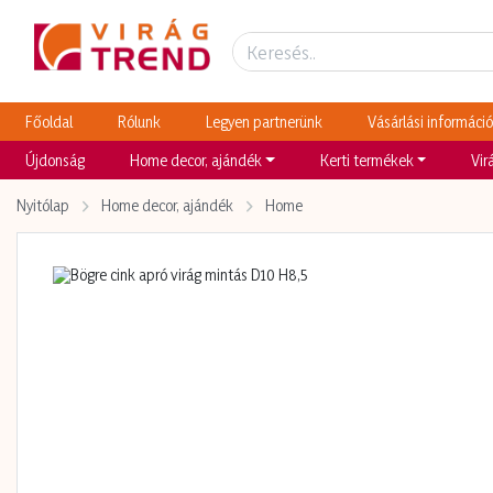
Termék adatlap
Legnépszerűbb termékeink
Főoldal
Rólunk
Legyen partnerünk
Vásárlási információ
Újdonság
H
ome decor, ajándék
K
erti termékek
V
ir
Nyitólap
Home decor, ajándék
Home