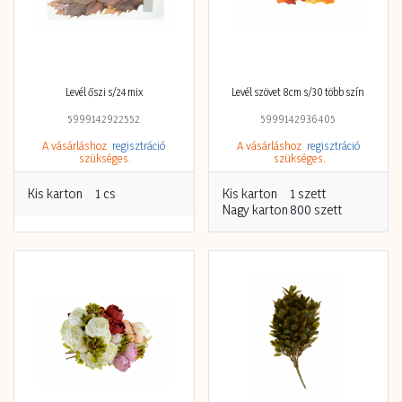
Levél őszi s/24 mix
Levél szövet 8cm s/30 több szín
5999142922552
5999142936405
A vásárláshoz
regisztráció
A vásárláshoz
regisztráció
szükséges.
szükséges.
Kis karton
1 cs
Kis karton
1 szett
Nagy karton
800 szett