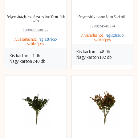
Selyemvirág bazsarózsa csokor 33cm több
Selyemvirág csokor 37cm őszi zöld
szín
5999124546974
5999081688199
A vásárláshoz
regisztráció
A vásárláshoz
regisztráció
szükséges.
szükséges.
Kis karton
48 db
Kis karton
1 db
Nagy karton
192 db
Nagy karton
240 db