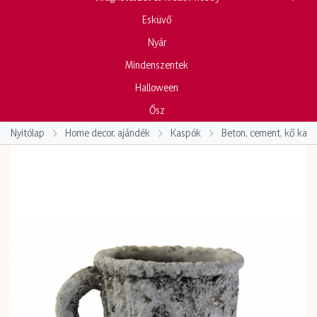
Esküvő
Nyár
Mindenszentek
Halloween
Ősz
Nyitólap
Home decor, ajándék
Kaspók
Beton, cement, kő kas