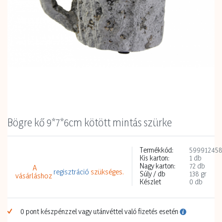
Bögre kő 9*7*6cm kötött mintás szürke
Termékkód:
599912458
Kis karton:
1 db
Nagy karton:
72 db
A
regisztráció
szükséges.
Súly / db
138 gr
vásárláshoz
Készlet
0 db
0 pont készpénzzel vagy utánvéttel való fizetés esetén