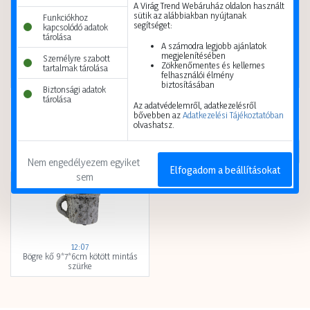
A Virág Trend Webáruház oldalon használt
sütik az alábbiakban nyújtanak
Funkciókhoz
A vásárláshoz
regisztráció
A vásárláshoz
regisztráció
segítséget:
kapcsolódó adatok
szükséges.
szükséges.
tárolása
A számodra legjobb ajánlatok
megjelenítésében
Kis karton
48 db
Kis karton
1 db
Személyre szabott
Zökkenőmentes és kellemes
tartalmak tárolása
Nagy karton
192 db
Nagy karton
600 db
felhasználói élmény
biztosításában
Biztonsági adatok
tárolása
Az adatvédelemről, adatkezelésről
bővebben az
Adatkezelési Tájékoztatóban
olvashatsz.
Itt járt nemrég
Nem engedélyezem egyiket 
Elfogadom a beállításokat
sem
12:07
Bögre kő 9*7*6cm kötött mintás
szürke