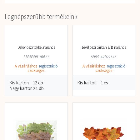
Legnépszerűbb termékeink
Dekor őszi tökkel narancs
Levél őszi párban s/12 narancs
3838399176627
5999142922545
A vásárláshoz
regisztráció
A vásárláshoz
regisztráció
szükséges.
szükséges.
Kis karton
12 db
Kis karton
1 cs
Nagy karton
24 db