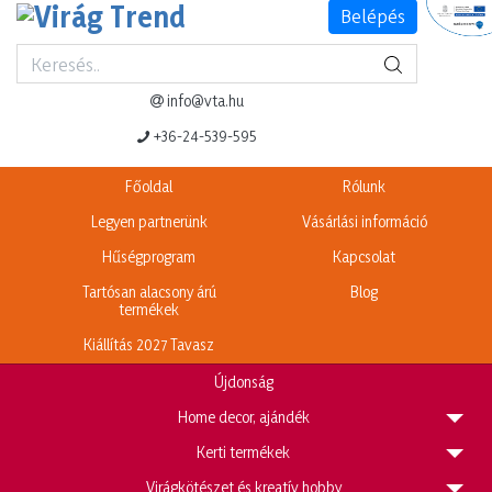
Belépés
Termék adatlap
Legnépszerűbb termékeink
info@vta.hu
+36-24-539-595
Főoldal
Rólunk
Legyen partnerünk
Vásárlási információ
Hűségprogram
Kapcsolat
Tartósan alacsony árú
Blog
termékek
Kiállítás 2027 Tavasz
Újdonság
H
ome decor, ajándék
K
erti termékek
V
irágkötészet és kreatív hobby