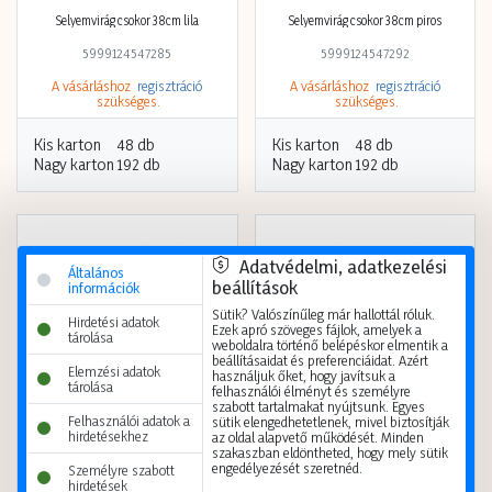
Selyemvirág csokor 38cm lila
Selyemvirág csokor 38cm piros
5999124547285
5999124547292
A vásárláshoz
regisztráció
A vásárláshoz
regisztráció
szükséges.
szükséges.
Kis karton
48 db
Kis karton
48 db
Nagy karton
192 db
Nagy karton
192 db
Adatvédelmi, adatkezelési
Általános
beállítások
információk
Sütik? Valószínűleg már hallottál róluk.
Hirdetési adatok
Ezek apró szöveges fájlok, amelyek a
tárolása
weboldalra történő belépéskor elmentik a
beállításaidat és preferenciáidat. Azért
Elemzési adatok
használjuk őket, hogy javítsuk a
tárolása
felhasználói élményt és személyre
szabott tartalmakat nyújtsunk. Egyes
Felhasználói adatok a
sütik elengedhetetlenek, mivel biztosítják
hirdetésekhez
az oldal alapvető működését. Minden
szakaszban eldöntheted, hogy mely sütik
Selyemvirág csokor őszi 39cm sárga
Selyemvirág dália 95cm 3fej több szín
engedélyezését szeretnéd.
Személyre szabott
hirdetések
5999124547049
5999124559400