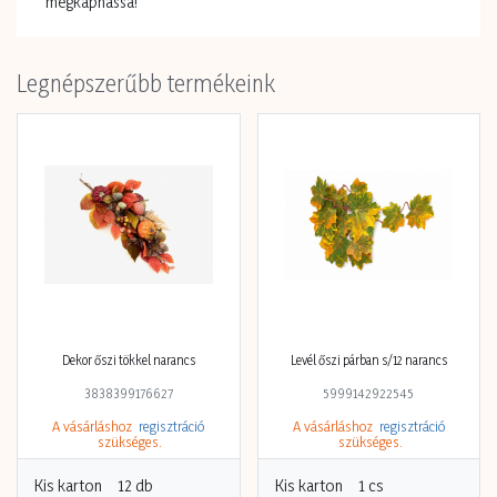
megkaphassa!
Legnépszerűbb termékeink
Dekor őszi tökkel narancs
Levél őszi párban s/12 narancs
3838399176627
5999142922545
A vásárláshoz
regisztráció
A vásárláshoz
regisztráció
szükséges.
szükséges.
Kis karton
12 db
Kis karton
1 cs