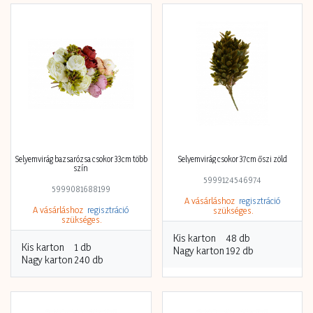
Selyemvirág bazsarózsa csokor 33cm több
Selyemvirág csokor 37cm őszi zöld
szín
5999124546974
5999081688199
A vásárláshoz
regisztráció
A vásárláshoz
regisztráció
szükséges.
szükséges.
Kis karton
48 db
Kis karton
1 db
Nagy karton
192 db
Nagy karton
240 db