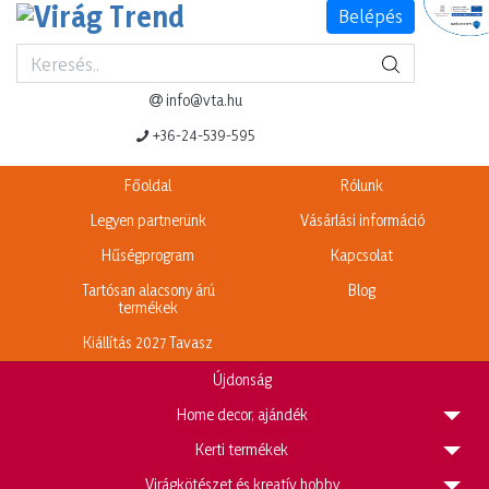
Belépés
Termék adatlap
Legnépszerűbb termékeink
info@vta.hu
+36-24-539-595
Főoldal
Rólunk
Legyen partnerünk
Vásárlási információ
Hűségprogram
Kapcsolat
Tartósan alacsony árú
Blog
termékek
Kiállítás 2027 Tavasz
Újdonság
H
ome decor, ajándék
K
erti termékek
V
irágkötészet és kreatív hobby