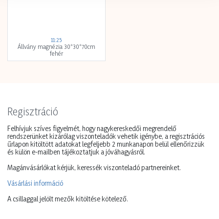
11:25
Állvány magnézia 30*30*70cm
fehér
Regisztráció
Felhívjuk szíves figyelmét, hogy nagykereskedői megrendelő
rendszerünket kizárólag viszonteladók vehetik igénybe, a regisztrációs
űrlapon kitöltött adatokat legfeljebb 2 munkanapon belül ellenőrizzük
és külön e-mailben tájékoztatjuk a jóváhagyásról.
Magánvásárlókat kérjük, keressék viszonteladó partnereinket.
Vásárlási információ
A csillaggal jelölt mezők kitöltése kötelező.