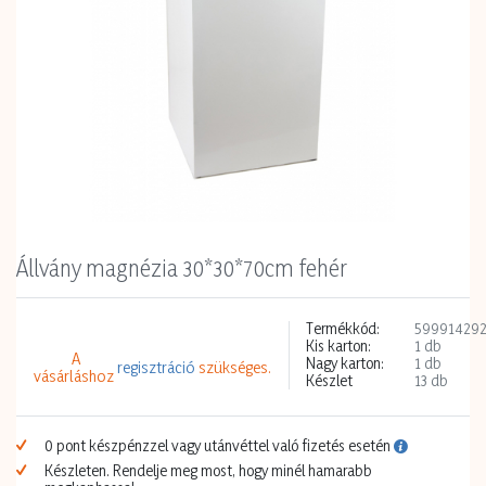
Állvány magnézia 30*30*70cm fehér
Termékkód:
59991429
Kis karton:
1 db
A
Nagy karton:
1 db
regisztráció
szükséges.
vásárláshoz
Készlet
13 db
0 pont készpénzzel vagy utánvéttel való fizetés esetén
Készleten. Rendelje meg most, hogy minél hamarabb