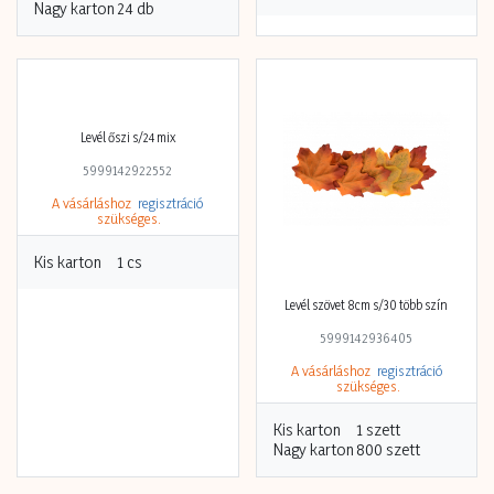
Nagy karton
24 db
Levél őszi s/24 mix
5999142922552
A vásárláshoz
regisztráció
szükséges.
Kis karton
1 cs
Levél szövet 8cm s/30 több szín
5999142936405
A vásárláshoz
regisztráció
szükséges.
Kis karton
1 szett
Nagy karton
800 szett