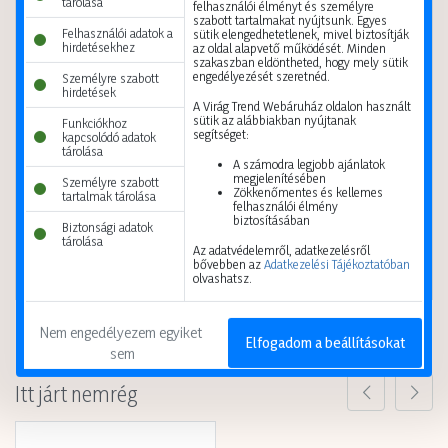
tárolása
felhasználói élményt és személyre
szabott tartalmakat nyújtsunk. Egyes
Felhasználói adatok a
sütik elengedhetetlenek, mivel biztosítják
hirdetésekhez
az oldal alapvető működését. Minden
szakaszban eldöntheted, hogy mely sütik
engedélyezését szeretnéd.
Személyre szabott
hirdetések
A Virág Trend Webáruház oldalon használt
sütik az alábbiakban nyújtanak
Funkciókhoz
segítséget:
kapcsolódó adatok
Selyemvirág csokor őszi 39cm sárga
Selyemvirág dália 95cm 3fej több szín
tárolása
A számodra legjobb ajánlatok
5999124547049
5999124559400
megjelenítésében
Személyre szabott
Zökkenőmentes és kellemes
tartalmak tárolása
A vásárláshoz
regisztráció
A vásárláshoz
regisztráció
felhasználói élmény
szükséges.
szükséges.
biztosításában
Biztonsági adatok
tárolása
Az adatvédelemről, adatkezelésről
Kis karton
48 db
Kis karton
1 db
bővebben az
Adatkezelési Tájékoztatóban
Nagy karton
192 db
Nagy karton
600 db
olvashatsz.
Nem engedélyezem egyiket 
Elfogadom a beállításokat
sem
Itt járt nemrég