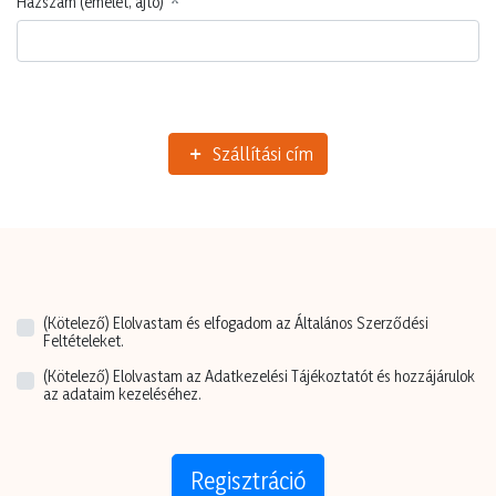
Házszám (emelet, ajtó)
Szállítási cím
(Kötelező)
Elolvastam és elfogadom az Általános Szerződési
Feltételeket.
(Kötelező)
Elolvastam az Adatkezelési Tájékoztatót és hozzájárulok
az adataim kezeléséhez.
Regisztráció