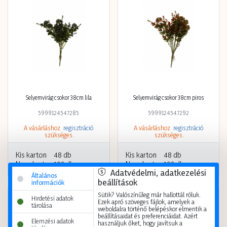
Selyemvirág csokor 38cm lila
Selyemvirág csokor 38cm piros
5999124547285
5999124547292
A vásárláshoz
regisztráció
A vásárláshoz
regisztráció
szükséges.
szükséges.
Kis karton
48 db
Kis karton
48 db
Nagy karton
192 db
Nagy karton
192 db
Adatvédelmi, adatkezelési
Általános
beállítások
információk
Sütik? Valószínűleg már hallottál róluk.
Hirdetési adatok
Ezek apró szöveges fájlok, amelyek a
tárolása
weboldalra történő belépéskor elmentik a
beállításaidat és preferenciáidat. Azért
Elemzési adatok
használjuk őket, hogy javítsuk a