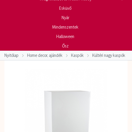
Esküvő
Nyár
Mindenszentek
Halloween
Ősz
Nyitólap
Home decor, ajándék
Kaspók
Kültéri nagy kaspók