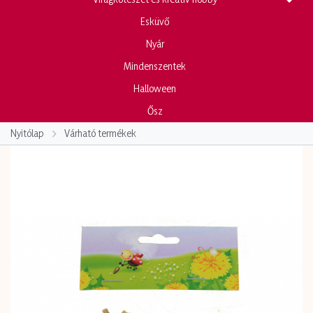
Esküvő
Nyár
Mindenszentek
Halloween
Ősz
Nyitólap
Várható termékek