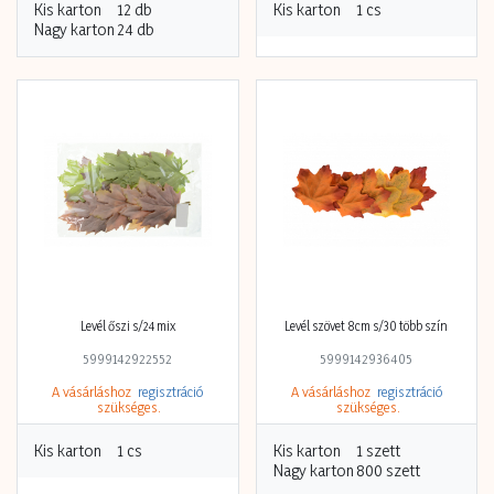
Kis karton
12 db
Kis karton
1 cs
Nagy karton
24 db
Levél őszi s/24 mix
Levél szövet 8cm s/30 több szín
5999142922552
5999142936405
A vásárláshoz
regisztráció
A vásárláshoz
regisztráció
szükséges.
szükséges.
Kis karton
1 cs
Kis karton
1 szett
Nagy karton
800 szett