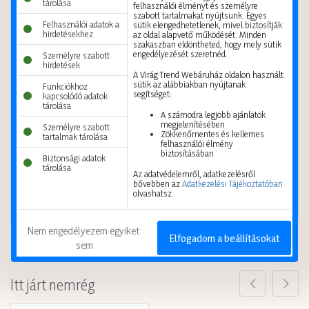
tárolása
felhasználói élményt és személyre
szabott tartalmakat nyújtsunk. Egyes
Felhasználói adatok a
sütik elengedhetetlenek, mivel biztosítják
hirdetésekhez
az oldal alapvető működését. Minden
szakaszban eldöntheted, hogy mely sütik
engedélyezését szeretnéd.
Személyre szabott
hirdetések
A Virág Trend Webáruház oldalon használt
sütik az alábbiakban nyújtanak
Funkciókhoz
segítséget:
kapcsolódó adatok
tárolása
Selyemvirág csokor őszi 39cm sárga
Selyemvirág dália 95cm 3fej több szín
A számodra legjobb ajánlatok
megjelenítésében
Személyre szabott
5999124547049
5999124559400
Zökkenőmentes és kellemes
tartalmak tárolása
felhasználói élmény
biztosításában
A vásárláshoz
regisztráció
A vásárláshoz
regisztráció
Biztonsági adatok
szükséges.
szükséges.
tárolása
Az adatvédelemről, adatkezelésről
bővebben az
Adatkezelési Tájékoztatóban
Kis karton
48 db
Kis karton
1 db
olvashatsz.
Nagy karton
192 db
Nagy karton
600 db
Nem engedélyezem egyiket 
Elfogadom a beállításokat
sem
Itt járt nemrég