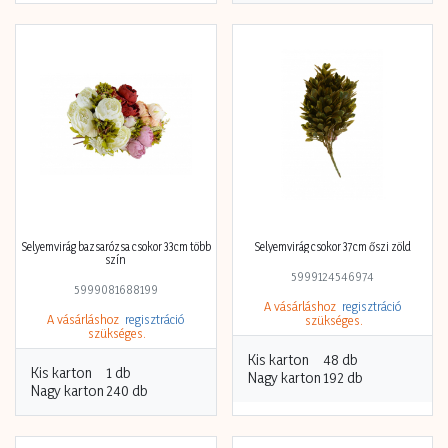
Selyemvirág bazsarózsa csokor 33cm több
Selyemvirág csokor 37cm őszi zöld
szín
5999124546974
5999081688199
A vásárláshoz
regisztráció
A vásárláshoz
regisztráció
szükséges.
szükséges.
Kis karton
48 db
Kis karton
1 db
Nagy karton
192 db
Nagy karton
240 db