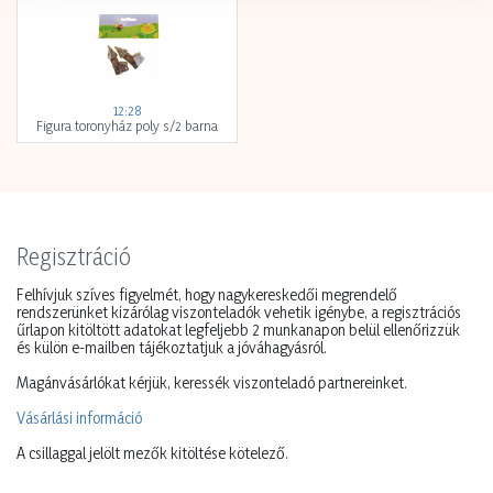
12:28
Figura toronyház poly s/2 barna
Regisztráció
Felhívjuk szíves figyelmét, hogy nagykereskedői megrendelő
rendszerünket kizárólag viszonteladók vehetik igénybe, a regisztrációs
űrlapon kitöltött adatokat legfeljebb 2 munkanapon belül ellenőrizzük
és külön e-mailben tájékoztatjuk a jóváhagyásról.
Magánvásárlókat kérjük, keressék viszonteladó partnereinket.
Vásárlási információ
A csillaggal jelölt mezők kitöltése kötelező.