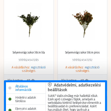
Selyemvirág csokor 38cm lila
Selyemvirág csokor 38cm piros
5999124547285
5999124547292
A vásárláshoz
regisztráció
A vásárláshoz
regisztráció
szükséges.
szükséges.
Kis karton
48 db
Kis karton
48 db
Adatvédelmi, adatkezelési
Nagy karton
192 db
Nagy karton
192 db
Általános
beállítások
információk
Sütik? Valószínűleg már hallottál róluk.
Hirdetési adatok
Ezek apró szöveges fájlok, amelyek a
tárolása
weboldalra történő belépéskor elmentik a
beállításaidat és preferenciáidat. Azért
Elemzési adatok
használjuk őket, hogy javítsuk a