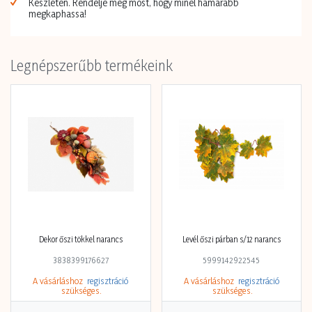
Készleten. Rendelje meg most, hogy minél hamarabb
megkaphassa!
Legnépszerűbb termékeink
Dekor őszi tökkel narancs
Levél őszi párban s/12 narancs
3838399176627
5999142922545
A vásárláshoz
regisztráció
A vásárláshoz
regisztráció
szükséges.
szükséges.