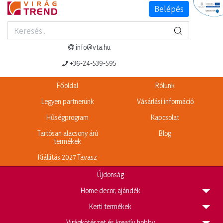
Belépés
Termék adatlap
Legnépszerűbb termékeink
info@vta.hu
+36-24-539-595
Főoldal
Rólunk
Legyen partnerünk
Vásárlási információ
Hűségprogram
Kapcsolat
Tartósan alacsony árú
Blog
termékek
Kiállítás 2027 Tavasz
Újdonság
H
ome decor, ajándék
K
erti termékek
V
irágkötészet és kreatív hobby