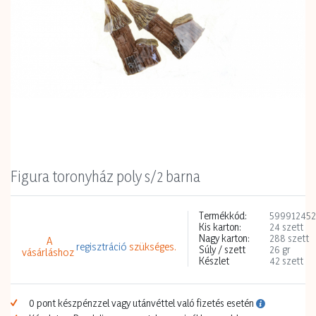
Figura toronyház poly s/2 barna
Termékkód:
599912452
Kis karton:
24 szett
Nagy karton:
288 szett
A
regisztráció
szükséges.
Súly / szett
26 gr
vásárláshoz
Készlet
42 szett
0 pont készpénzzel vagy utánvéttel való fizetés esetén