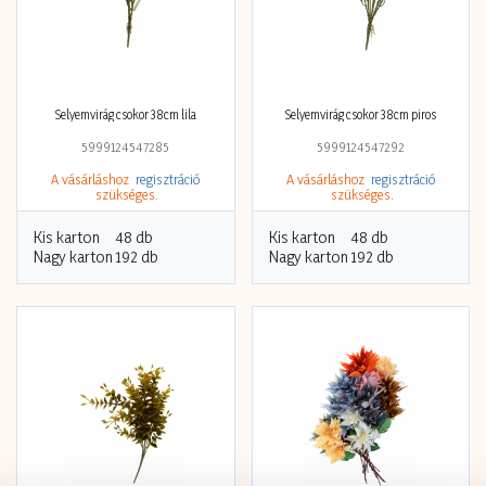
Selyemvirág csokor 38cm lila
Selyemvirág csokor 38cm piros
5999124547285
5999124547292
A vásárláshoz
regisztráció
A vásárláshoz
regisztráció
szükséges.
szükséges.
Kis karton
48 db
Kis karton
48 db
Nagy karton
192 db
Nagy karton
192 db