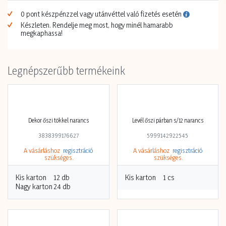
0 pont készpénzzel vagy utánvéttel való fizetés esetén
Készleten. Rendelje meg most, hogy minél hamarabb
megkaphassa!
Legnépszerűbb termékeink
Dekor őszi tökkel narancs
Levél őszi párban s/12 narancs
3838399176627
5999142922545
A vásárláshoz
regisztráció
A vásárláshoz
regisztráció
szükséges.
szükséges.
Kis karton
12 db
Kis karton
1 cs
Nagy karton
24 db