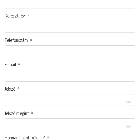
Keresztnév
Telefonszám
E-mail
Jelszó
Jelszó megint
Honnan hallott rólunk?