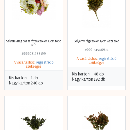
Selyemvirág bazsarózsa csokor 33cm több
Selyemvirág csokor 37cm őszi zöld
szín
5999124546974
5999081688199
A vásárláshoz
regisztráció
A vásárláshoz
regisztráció
szükséges.
szükséges.
Kis karton
48 db
Kis karton
1 db
Nagy karton
192 db
Nagy karton
240 db