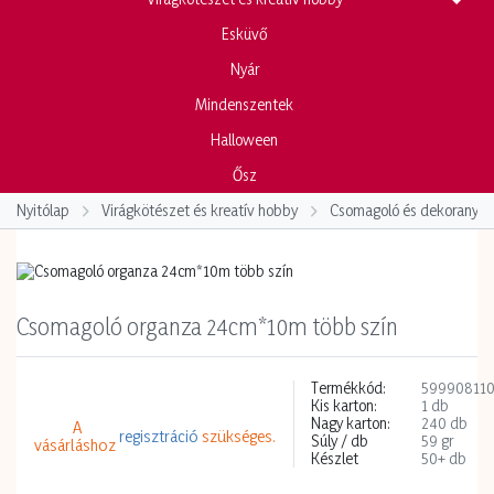
Esküvő
Nyár
Mindenszentek
Halloween
Ősz
Nyitólap
Virágkötészet és kreatív hobby
Csomagoló és dekoranya
Csomagoló organza 24cm*10m több szín
Termékkód:
59990811
Kis karton:
1 db
Nagy karton:
240 db
A
regisztráció
szükséges.
Súly / db
59 gr
vásárláshoz
Készlet
50+ db