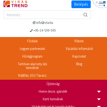
Belépés
Termék adatlap
Legnépszerűbb termékeink
info@vta.hu
+36-24-539-595
Főoldal
Rólunk
Legyen partnerünk
Vásárlási információ
Hűségprogram
Kapcsolat
Tartósan alacsony árú
Blog
termékek
Kiállítás 2027 Tavasz
Újdonság
H
ome decor, ajándék
K
erti termékek
V
irágkötészet és kreatív hobby