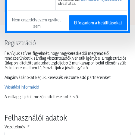
Csomagoló organza 24cm*10m
olvashatsz.
több szín
Nem engedélyezem egyiket 
Elfogadom a beállításokat
sem
Regisztráció
Felhívjuk szíves figyelmét, hogy nagykereskedői megrendelő
rendszerünket kizárólag viszonteladók vehetik igénybe, a regisztrációs
űrlapon kitöltött adatokat legfeljebb 2 munkanapon belül ellenőrizzük
és külön e-mailben tájékoztatjuk a jóváhagyásról.
Magánvásárlókat kérjük, keressék viszonteladó partnereinket.
Vásárlási információ
A csillaggal jelölt mezők kitöltése kötelező.
Felhasználói adatok
Vezetéknév