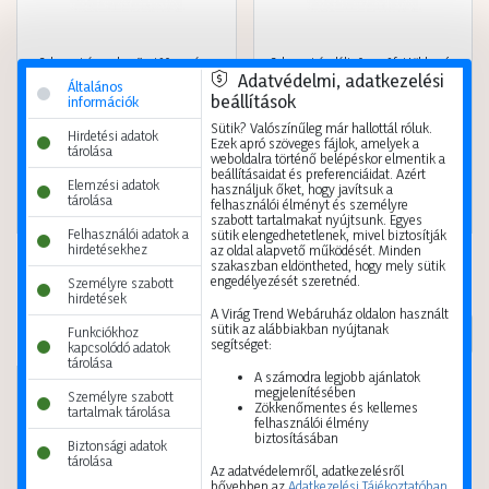
Selyemvirág csokor őszi 39cm sárga
Selyemvirág dália 95cm 3fej több szín
Adatvédelmi, adatkezelési
Általános
5999124547049
5999124559400
beállítások
információk
Sütik? Valószínűleg már hallottál róluk.
A vásárláshoz
regisztráció
A vásárláshoz
regisztráció
Hirdetési adatok
Ezek apró szöveges fájlok, amelyek a
szükséges.
szükséges.
tárolása
weboldalra történő belépéskor elmentik a
beállításaidat és preferenciáidat. Azért
Elemzési adatok
Kis karton
48 db
Kis karton
1 db
használjuk őket, hogy javítsuk a
tárolása
felhasználói élményt és személyre
Nagy karton
192 db
Nagy karton
600 db
szabott tartalmakat nyújtsunk. Egyes
Felhasználói adatok a
sütik elengedhetetlenek, mivel biztosítják
hirdetésekhez
az oldal alapvető működését. Minden
szakaszban eldöntheted, hogy mely sütik
engedélyezését szeretnéd.
Személyre szabott
hirdetések
A Virág Trend Webáruház oldalon használt
sütik az alábbiakban nyújtanak
Itt járt nemrég
Funkciókhoz
segítséget:
kapcsolódó adatok
tárolása
A számodra legjobb ajánlatok
megjelenítésében
Személyre szabott
Zökkenőmentes és kellemes
tartalmak tárolása
felhasználói élmény
biztosításában
Biztonsági adatok
tárolása
Az adatvédelemről, adatkezelésről
14:29
bővebben az
Adatkezelési Tájékoztatóban