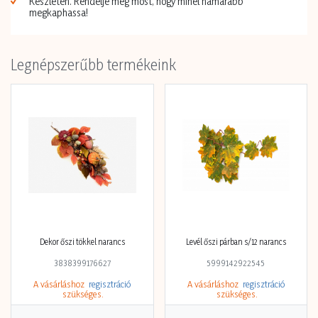
Készleten. Rendelje meg most, hogy minél hamarabb
megkaphassa!
Legnépszerűbb termékeink
Dekor őszi tökkel narancs
Levél őszi párban s/12 narancs
3838399176627
5999142922545
A vásárláshoz
regisztráció
A vásárláshoz
regisztráció
szükséges.
szükséges.