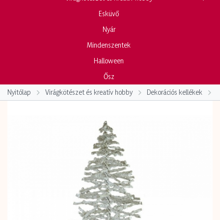
Esküvő
Nyár
Mindenszentek
Halloween
Ősz
Nyitólap
Virágkötészet és kreatív hobby
Dekorációs kellékek
F