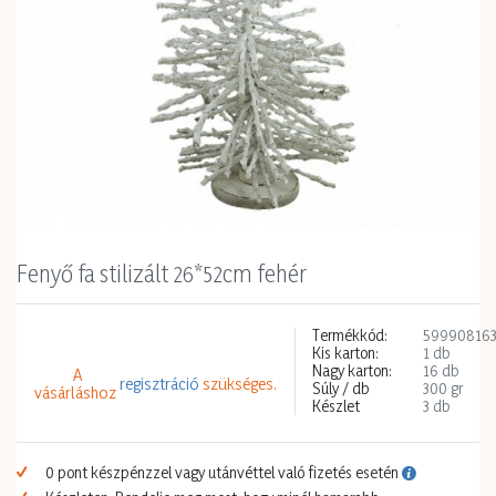
Fenyő fa stilizált 26*52cm fehér
Termékkód:
59990816
Kis karton:
1 db
Nagy karton:
16 db
A
regisztráció
szükséges.
Súly / db
300 gr
vásárláshoz
Készlet
3 db
0 pont készpénzzel vagy utánvéttel való fizetés esetén