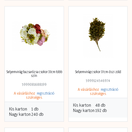
Selyemvirág bazsarózsa csokor 33cm több
Selyemvirág csokor 37cm őszi zöld
szín
5999124546974
5999081688199
A vásárláshoz
regisztráció
A vásárláshoz
regisztráció
szükséges.
szükséges.
Kis karton
48 db
Kis karton
1 db
Nagy karton
192 db
Nagy karton
240 db