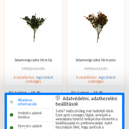
Selyemvirág csokor 38cm lila
Selyemvirág csokor 38cm piros
5999124547285
5999124547292
A vásárláshoz
regisztráció
A vásárláshoz
regisztráció
szükséges.
szükséges.
Kis karton
48 db
Kis karton
48 db
Nagy karton
192 db
Nagy karton
192 db
Adatvédelmi, adatkezelési
Általános
beállítások
információk
Sütik? Valószínűleg már hallottál róluk.
Hirdetési adatok
Ezek apró szöveges fájlok, amelyek a
tárolása
weboldalra történő belépéskor elmentik a
beállításaidat és preferenciáidat. Azért
Elemzési adatok
használjuk őket, hogy javítsuk a