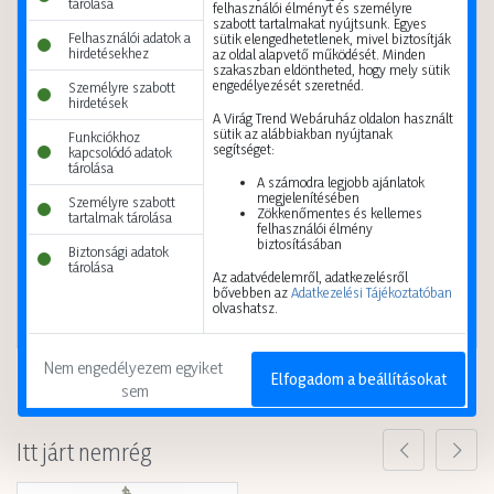
tárolása
felhasználói élményt és személyre
szabott tartalmakat nyújtsunk. Egyes
Felhasználói adatok a
sütik elengedhetetlenek, mivel biztosítják
hirdetésekhez
az oldal alapvető működését. Minden
szakaszban eldöntheted, hogy mely sütik
engedélyezését szeretnéd.
Személyre szabott
hirdetések
A Virág Trend Webáruház oldalon használt
sütik az alábbiakban nyújtanak
Funkciókhoz
segítséget:
kapcsolódó adatok
tárolása
Selyemvirág csokor őszi 39cm sárga
Selyemvirág dália 95cm 3fej több szín
A számodra legjobb ajánlatok
megjelenítésében
Személyre szabott
5999124547049
5999124559400
Zökkenőmentes és kellemes
tartalmak tárolása
felhasználói élmény
A vásárláshoz
regisztráció
A vásárláshoz
regisztráció
biztosításában
Biztonsági adatok
szükséges.
szükséges.
tárolása
Az adatvédelemről, adatkezelésről
bővebben az
Adatkezelési Tájékoztatóban
Kis karton
48 db
Kis karton
1 db
olvashatsz.
Nagy karton
192 db
Nagy karton
600 db
Nem engedélyezem egyiket 
Elfogadom a beállításokat
sem
Itt járt nemrég