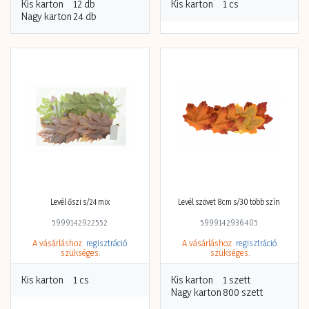
Kis karton
12 db
Kis karton
1 cs
Nagy karton
24 db
Levél őszi s/24 mix
Levél szövet 8cm s/30 több szín
5999142922552
5999142936405
A vásárláshoz
regisztráció
A vásárláshoz
regisztráció
szükséges.
szükséges.
Kis karton
1 cs
Kis karton
1 szett
Nagy karton
800 szett