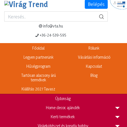
Belépés
Termék adatlap
Legnépszerűbb termékeink
info@vta.hu
+36-24-539-595
Főoldal
Rólunk
Legyen partnerünk
Vásárlási információ
Hűségprogram
Kapcsolat
Tartósan alacsony árú
Blog
termékek
Kiállítás 2027 Tavasz
Újdonság
H
ome decor, ajándék
K
erti termékek
V
irágkötészet és kreatív hobby