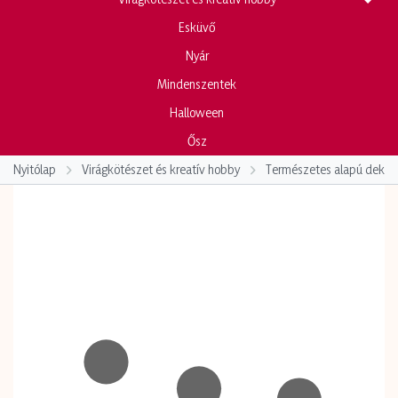
Esküvő
Nyár
Mindenszentek
Halloween
Ősz
Nyitólap
Virágkötészet és kreatív hobby
Természetes alapú dekor-