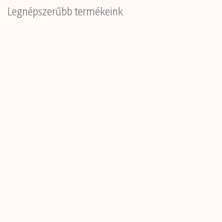
Legnépszerűbb termékeink
Dekor őszi tökkel narancs
Levél őszi párban s/12 narancs
3838399176627
5999142922545
A vásárláshoz
regisztráció
A vásárláshoz
regisztráció
szükséges.
szükséges.
Kis karton
12 db
Kis karton
1 cs
Nagy karton
24 db