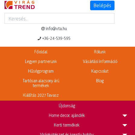
Belépés
Termék adatlap
Legnépszerűbb termékeink
info@vta.hu
+36-24-539-595
Főoldal
Rólunk
Legyen partnerünk
Vásárlási információ
Hűségprogram
Kapcsolat
Tartósan alacsony árú
Blog
termékek
Kiállítás 2027 Tavasz
Újdonság
H
ome decor, ajándék
K
erti termékek
V
irágkötészet és kreatív hobby