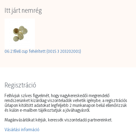
Itt járt nemrég
06:27
Bell cup fehérített (0015 3 203202001)
Levél őszi s/24 mix
Levél szövet 8cm s/30 több szín
5999142922552
5999142936405
Regisztráció
A vásárláshoz
regisztráció
A vásárláshoz
regisztráció
szükséges.
szükséges.
Felhívjuk szíves figyelmét, hogy nagykereskedői megrendelő
rendszerünket kizárólag viszonteladók vehetik igénybe, a regisztrációs
Kis karton
1 cs
Kis karton
1 szett
űrlapon kitöltött adatokat legfeljebb 2 munkanapon belül ellenőrizzük
Nagy karton
800 szett
és külön e-mailben tájékoztatjuk a jóváhagyásról.
Magánvásárlókat kérjük, keressék viszonteladó partnereinket.
Vásárlási információ