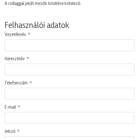
A csillaggal jelölt mezők kitöltése kötelező.
Felhasználói adatok
Vezetéknév
Selyemvirág bazsarózsa csokor 33cm több
Selyemvirág csokor 37cm őszi zöld
Keresztnév
szín
5999124546974
5999081688199
A vásárláshoz
regisztráció
A vásárláshoz
regisztráció
szükséges.
szükséges.
Telefonszám
Kis karton
48 db
Kis karton
1 db
Nagy karton
192 db
Nagy karton
240 db
E-mail
Jelszó