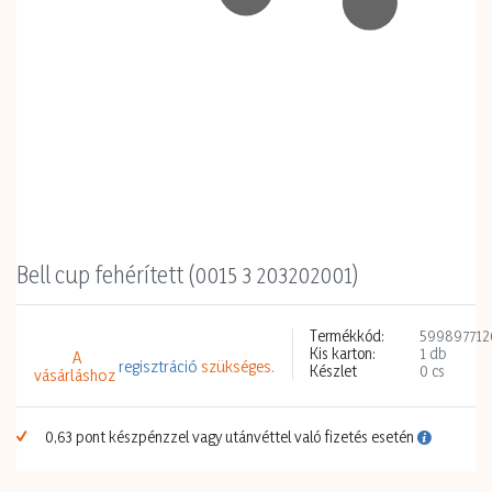
Bell cup fehérített (0015 3 203202001)
Termékkód:
599897712
Kis karton:
1 db
A
regisztráció
szükséges.
Készlet
0 cs
vásárláshoz
0,63 pont készpénzzel vagy utánvéttel való fizetés esetén