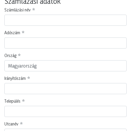
Számlázási adatok
Számlázási név
Selyemvirág csokor őszi 39cm sárga
Selyemvirág dália 95cm 3fej több szín
Adószám
5999124547049
5999124559400
A vásárláshoz
regisztráció
A vásárláshoz
regisztráció
szükséges.
szükséges.
Ország
Kis karton
48 db
Kis karton
1 db
Nagy karton
192 db
Nagy karton
600 db
Irányítószám
Település
Utcanév